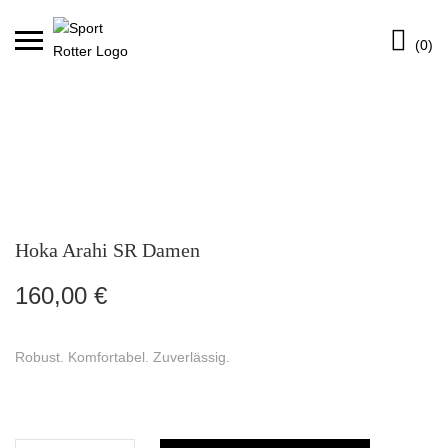
Skip
Ca
to
(0)
content
Hoka Arahi SR Damen
160,00
€
Robust. Komfortabel. Zuverlässig.