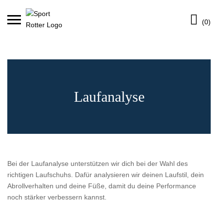
Skip
Ca
to
(0)
content
Laufanalyse
Bei der Laufanalyse unterstützen wir dich bei der Wahl des
richtigen Laufschuhs. Dafür analysieren wir deinen Laufstil, dein
Abrollverhalten und deine Füße, damit du deine Performance
noch stärker verbessern kannst.