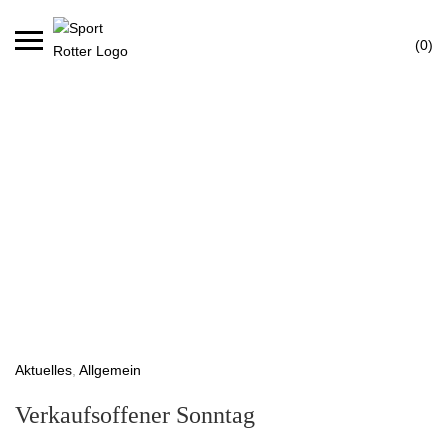
Skip
Ca
to
(0)
content
Aktuelles
,
Allgemein
Verkaufsoffener Sonntag