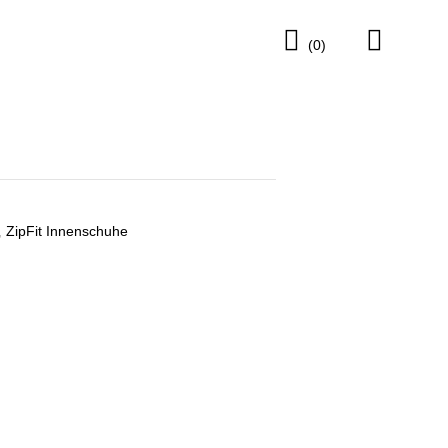
Cart
(0)
,
ZipFit Innenschuhe